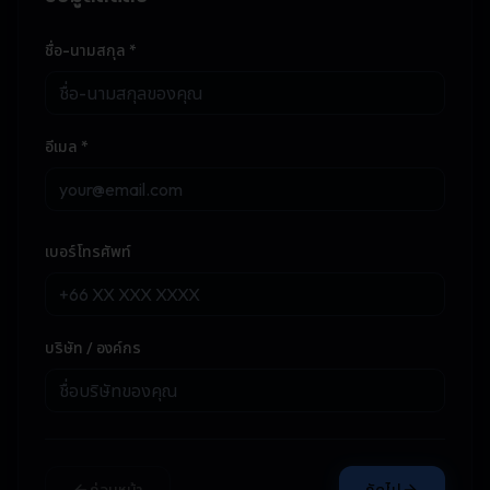
ชื่อ-นามสกุล *
อีเมล *
เบอร์โทรศัพท์
บริษัท / องค์กร