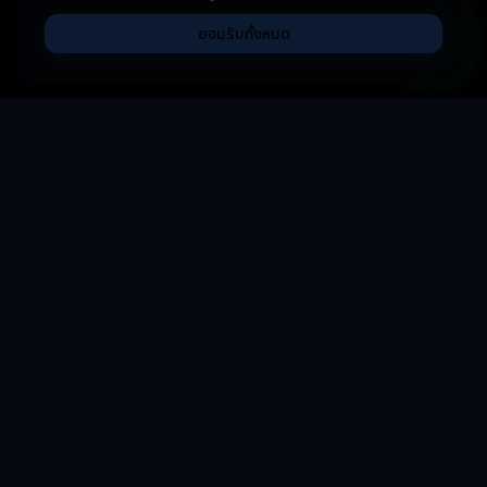
ยอมรับทั้งหมด
ออกแบบเว็บ พัฒนาซอฟต์แวร์ และระบบธุรกิจสำหรับบริษัททั่วเอเชียตะวัน
ออกเฉียงใต้
เกี่ยวกับเรา
ผลงาน
ติดต่อ