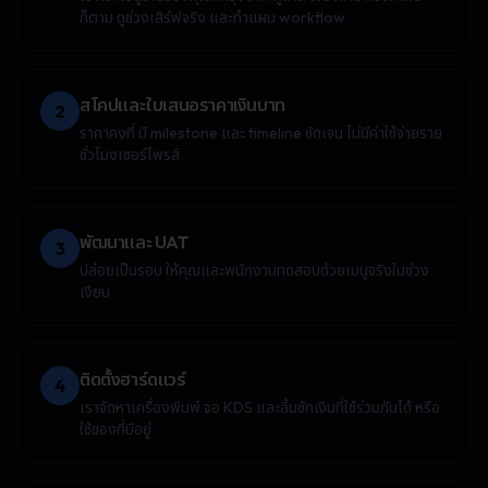
ก็ตาม ดูช่วงเสิร์ฟจริง และทำแผน workflow
สโคปและใบเสนอราคาเงินบาท
2
ราคาคงที่ มี milestone และ timeline ชัดเจน ไม่มีค่าใช้จ่ายราย
ชั่วโมงเซอร์ไพรส์
พัฒนาและ UAT
3
ปล่อยเป็นรอบ ให้คุณและพนักงานทดสอบด้วยเมนูจริงในช่วง
เงียบ
ติดตั้งฮาร์ดแวร์
4
เราจัดหาเครื่องพิมพ์ จอ KDS และลิ้นชักเงินที่ใช้ร่วมกันได้ หรือ
ใช้ของที่มีอยู่