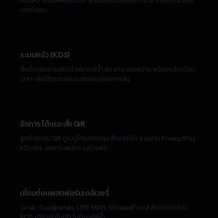
BOGO ใช้สัมผัสได้สะดวก พร้อมโหมดคีย์บอร์ดเร็วสำหรับครัวที่มีออ
เดอร์เยอะ
ระบบครัว (KDS)
ส่งตั๋วแยกตามสถานี เช่น บาร์น้ำ ผัด ย่าง ของหวาน พร้อมแจ้งเตือน
เวลา เลิกใช้กระดาษและลดออเดอร์ตกหล่น
จัดการโต๊ะและสั่ง QR
ลูกค้าสแกน QR ดูเมนูไทย/อังกฤษ สั่งจากโต๊ะ จ่ายผ่าน PromptPay
หรือบัตร ลดภาระพนักงานช่วงพีค
เชื่อมต่อแพลตฟอร์มเดลิเวอรี่
Grab, foodpanda, LINE MAN, ShopeeFood ส่งออเดอร์เข้า
POS เดียวอัตโนมัติ ไม่ต้องคีย์ซ้ำ