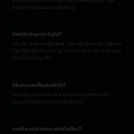
รองรับครับ ทั้งรายงาน VAT และการส่งออกเป็น e-Tax
invoice ตามรูปแบบกรมสรรพากร
ต้องใช้ฮาร์ดแวร์อะไรบ้าง?
แท็บเล็ต Android หรือ iPad, เครื่องพิมพ์ความร้อน (Epson
TM-T82 หรือเทียบเท่า), จอ KDS และลิ้นชักเงิน เราจัดหาให้
ได้หรือใช้ของเดิมก็ได้
ใช้เวลานานแค่ไหนจนเปิดใช้?
สาขาเดียวประมาณ 6–10 สัปดาห์จาก kickoff ถึง soft
launch หลายสาขาจะทยอยเปิดเป็นรอบ
รองรับหลายสาขาและแฟรนไชส์ไหม?