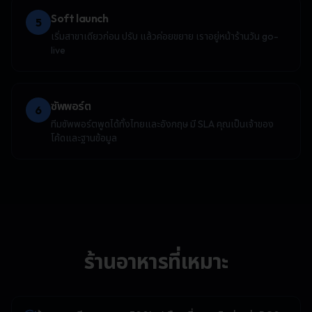
Soft launch
5
เริ่มสาขาเดียวก่อน ปรับ แล้วค่อยขยาย เราอยู่หน้าร้านวัน go-
live
ซัพพอร์ต
6
ทีมซัพพอร์ตพูดได้ทั้งไทยและอังกฤษ มี SLA คุณเป็นเจ้าของ
โค้ดและฐานข้อมูล
ร้านอาหารที่เหมาะ