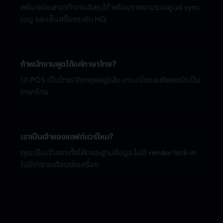
ครับ แต่ละสาขาทำงานอิสระได้ พร้อมรายงานรวมศูนย์ sync
เมนู และเห็นสต็อกระดับ HQ
ถ้าพนักงานพูดได้แค่ภาษาไทย?
UI POS เป็นไทย/อังกฤษอยู่แล้ว เทรนนิ่งและซัพพอร์ตเป็น
ภาษาไทย
เราเป็นเจ้าของซอฟต์แวร์ไหม?
คุณเป็นเจ้าของทั้งโค้ดและฐานข้อมูล ไม่มี vendor lock-in
ไม่มีค่ารายเดือนต่อเครื่อง